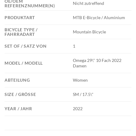
OE/OEM
Nicht zutreffend
REFERENZNUMMER(N)
PRODUKTART
MTB E-Bicycle / Aluminium
BICYCLE TYPE /
Mountain Bicycle
FAHRRADART
SET OF / SATZ VON
1
Omega 29\" 10 Fach 2022
MODEL / MODELL
Damen
ABTEILUNG
Women
SIZE / GRÖSSE
SM / 17.5\"
YEAR / JAHR
2022