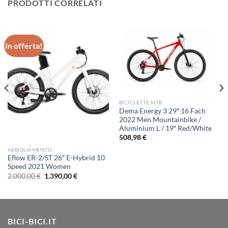
PRODOTTI CORRELATI
In offerta!
BICICLETTE MTB
Dema Energy 3 29″ 16 Fach
2022 Men Mountainbike /
Aluminium L / 19″ Red/White
508,98
€
ABBIGLIAMENTO
Eflow ER-2/ST 26″ E-Hybrid 10
Speed 2021 Women
Il
Il
2.000,00
€
1.390,00
€
prezzo
prezzo
originale
attuale
era:
è:
2.000,00 €.
1.390,00 €.
BICI-BICI.IT