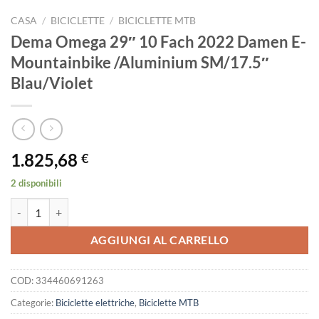
CASA
/
BICICLETTE
/
BICICLETTE MTB
Dema Omega 29″ 10 Fach 2022 Damen E-
Mountainbike /Aluminium SM/17.5″
Blau/Violet
1.825,68
€
2 disponibili
Dema Omega 29" 10 Fach 2022 Damen E-Mountainbike /Aluminium SM
AGGIUNGI AL CARRELLO
COD:
334460691263
Categorie:
Biciclette elettriche
,
Biciclette MTB