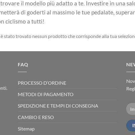
 trovare il modello più adatto a te. Investire in una sal
metterà di goderti al massimo le tue pedalate, superan
n ciclismo a tutti!
è stato trovato nessun prodotto che corrisponde alla tua selezion
FAQ
NE
Novi
PROCESSO D‘ORDINE
nti.
Regi
METODI DI PAGAMENTO
SPEDIZIONE E TEMPI DI CONSEGNA
CAMBIO E RESO
Sitemap