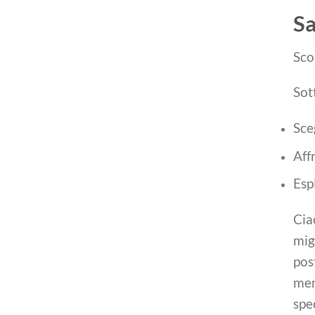
Sa
Sco
Sott
Sce
Aff
Esp
Cia
mig
pos
mer
spe