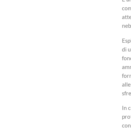
com
att
neb
Esp
di 
fon
ammo
for
all
sfr
In 
pro
con