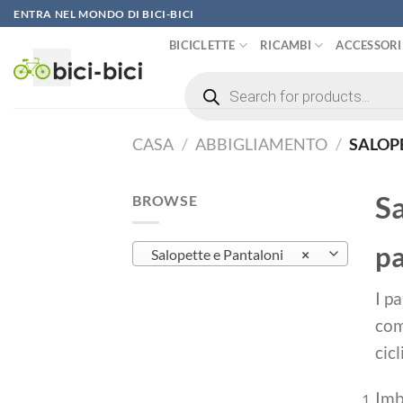
Vai
ENTRA NEL MONDO DI BICI-BICI
al
BICICLETTE
RICAMBI
ACCESSORI
contenuto
Ricerca
prodotti
CASA
/
ABBIGLIAMENTO
/
SALOPE
Sa
BROWSE
pa
Salopette e Pantaloni
×
I p
com
cicl
Imb