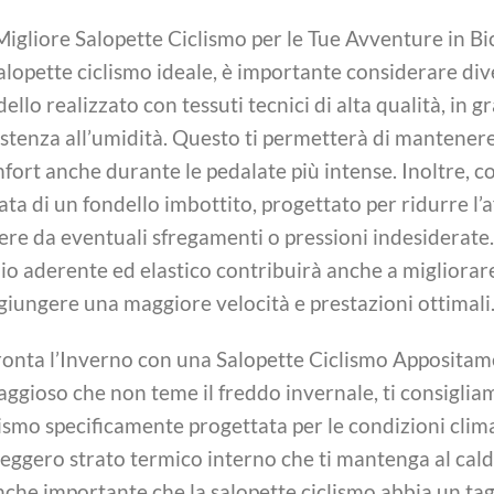
Migliore Salopette Ciclismo per le Tue Avventure in Bic
salopette ciclismo ideale, è importante considerare dive
ello realizzato con tessuti tecnici di alta qualità, in gr
istenza all’umidità. Questo ti permetterà di mantener
fort anche durante le pedalate più intense. Inoltre, co
ata di un fondello imbottito, progettato per ridurre l’
ere da eventuali sfregamenti o pressioni indesiderate.
lio aderente ed elastico contribuirà anche a migliorar
giungere una maggiore velocità e prestazioni ottimali
ronta l’Inverno con una Salopette Ciclismo Appositame
aggioso che non teme il freddo invernale, ti consiglia
lismo specificamente progettata per le condizioni clim
leggero strato termico interno che ti mantenga al caldo 
nche importante che la salopette ciclismo abbia un tag