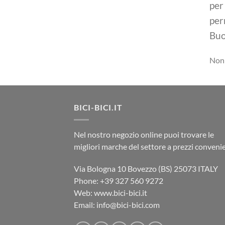
per
per
Buo
Non 
BICI-BICI.IT
Nel nostro negozio online puoi trovare le
migliori marche del settore a prezzi convenie
Via Bologna 10 Bovezzo (BS) 25073 ITALY
Phone: ‎+39 327 560 9272
Web: www.bici-bici.it
Email: info@bici-bici.com