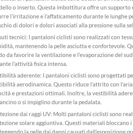
dello o inserto. Questa imbottitura offre un supporto
urre l’irritazione e l’affaticamento durante le lunghe p
ischio di dolori e dolori associati alla pressione sulla sel
uti tecnici: I pantaloni ciclisti sono realizzati con tess
midità, mantenendo la pelle asciutta e confortevole. Que
o da favorire la ventilazione e l’evaporazione del su
nte l’attività fisica intensa.
tibilità aderente: I pantaloni ciclisti sono progettati 
tibilità aerodinamica. Questo riduce l’attrito con l’a
cità e prestazioni ottimali. Inoltre, la vestibilità ader
ancino o si impiglino durante la pedalata.
tezione dai raggi UV: Molti pantaloni ciclisti sono rea
tezione solare aggiuntiva. Questi materiali bloccano i 
teggendo la pelle dai danni causati dall’esposizione pr