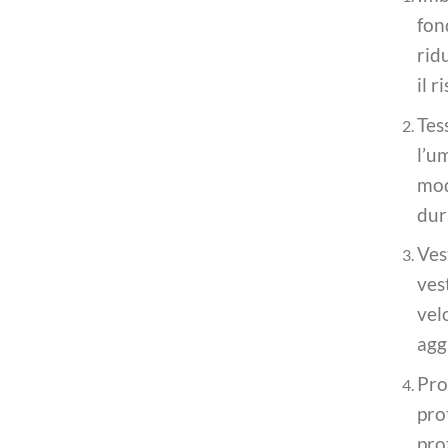
fon
rid
il r
Tess
l’u
mod
dura
Ves
ves
velo
agg
Pro
pro
pro