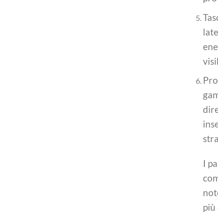
Tas
lat
ene
vis
Pro
gam
dir
inse
str
I p
com
not
più