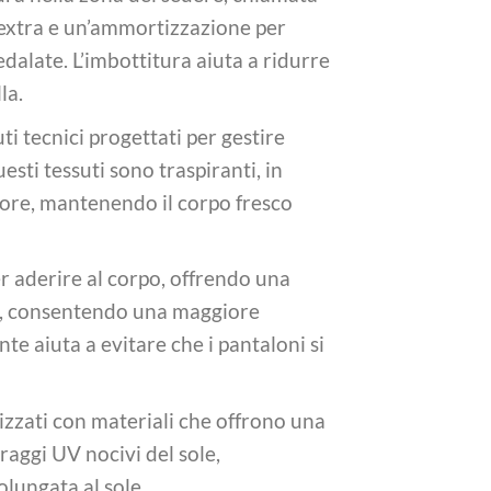
 extra e un’ammortizzazione per
edalate. L’imbottitura aiuta a ridurre
la.
uti tecnici progettati per gestire
sti tessuti sono traspiranti, in
dore, mantenendo il corpo fresco
per aderire al corpo, offrendo una
ria, consentendo una maggiore
ente aiuta a evitare che i pantaloni si
lizzati con materiali che offrono una
raggi UV nocivi del sole,
olungata al sole.