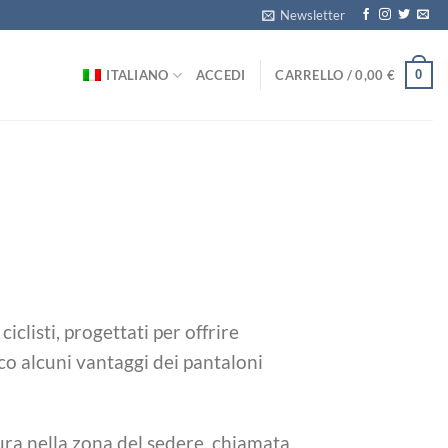
Newsletter
0
ITALIANO
ACCEDI
CARRELLO /
0,00
€
clisti, progettati per offrire
co alcuni vantaggi dei pantaloni
tura nella zona del sedere, chiamata