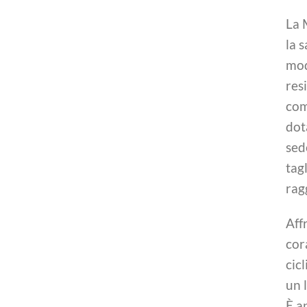
La 
la 
mod
res
com
dot
sed
tag
rag
Aff
cor
cic
un 
È a