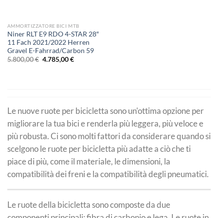
AMMORTIZZATORE BICI MTB
Niner RLT E9 RDO 4-STAR 28″
11 Fach 2021/2022 Herren
Gravel E-Fahrrad/Carbon 59
Il
Il
5.800,00
€
4.785,00
€
prezzo
prezzo
originale
attuale
era:
è:
5.800,00 €.
4.785,00 €.
Le nuove ruote per bicicletta sono un'ottima opzione per
migliorare la tua bici e renderla più leggera, più veloce e
più robusta. Ci sono molti fattori da considerare quando si
scelgono le ruote per bicicletta più adatte a ciò che ti
piace di più, come il materiale, le dimensioni, la
compatibilità dei freni e la compatibilità degli pneumatici.
Le ruote della bicicletta sono composte da due
componenti principali: fibra di carbonio e lega. Le ruote in