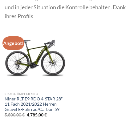
und in jeder Situation die Kontrolle behalten. Dank
ihres Profils
Angebot!
STOSSDÄMPFER MTB
Niner RLT E9 RDO 4-STAR 28″
11 Fach 2021/2022 Herren
Gravel E-Fahrrad/Carbon 59
Ursprünglicher
Aktueller
5.800,00
€
4.785,00
€
Preis
Preis
war:
ist:
5.800,00 €
4.785,00 €.