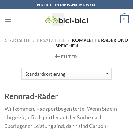
Zum
EINTRITT IN DIE FAHRRADWELT
Inhalt
springen
0
STARTSEITE
/
ERSATZTEILE
/
KOMPLETTE RÄDER UND
SPEICHEN
FILTER
Rennrad-Räder
Willkommen, Radsportbegeisterte! Wenn Sie ein
ehrgeiziger Radsportler auf der Suche nach
überlegener Leistung sind, dann sind Carbon-