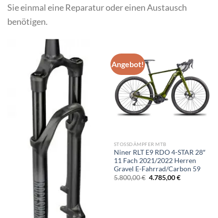
Sie einmal eine Reparatur oder einen Austausch
benötigen.
Angebot!
STOSSDÄMPFER MTB
Niner RLT E9 RDO 4-STAR 28″
11 Fach 2021/2022 Herren
Gravel E-Fahrrad/Carbon 59
Ursprünglicher
Aktueller
5.800,00
€
4.785,00
€
Preis
Preis
war:
ist:
5.800,00 €
4.785,00 €.