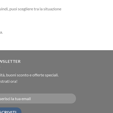
indi, puoi scegliere tra la situazione
a.
WSLETTER
tà, buoni sconto e offerte speciali.
strati ora!