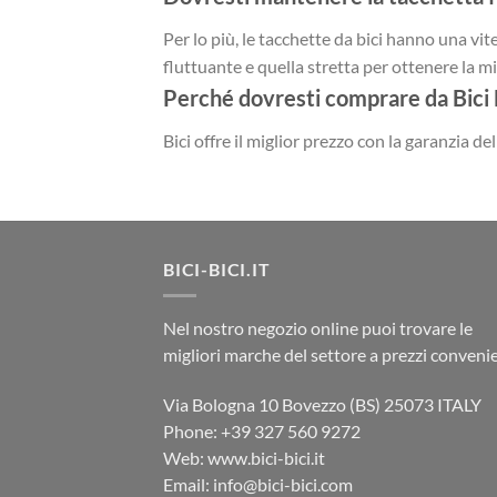
Per lo più, le tacchette da bici hanno una vite
fluttuante e quella stretta per ottenere la mig
Perché dovresti comprare da Bici 
Bici offre il miglior prezzo con la garanzia d
BICI-BICI.IT
Nel nostro negozio online puoi trovare le
migliori marche del settore a prezzi convenie
Via Bologna 10 Bovezzo (BS) 25073 ITALY
Phone: ‎+39 327 560 9272
Web: www.bici-bici.it
Email: info@bici-bici.com