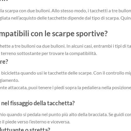
alla scarpa con due bulloni. Allo stesso modo, i tacchetti a tre bullo
gliata nell’acquisto delle tacchette dipende dal tipo di scarpa. Quin
mpatibili con le scarpe sportive?
tte a tre bulloni oa due bulloni. In alcuni casi, entrambi i tipi di 
il terreno sottostante per trovare la compatibilità.
are?
bicicletta quando usi le tacchette delle scarpe. Con il controllo mig
eggiamento.
te attaccata, puoi tenere i piedi sopra la pedaliera nella posizione 
nel fissaggio della tacchetta?
hio quando si pedala nel punto più alto della bracciata. Se guidi con 
 il piede verso l’esterno e viceversa.
luttuante o stretta?