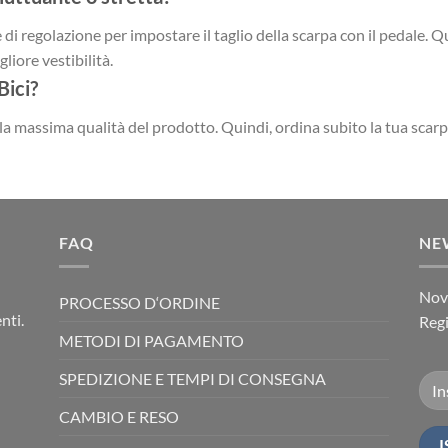
 di regolazione per impostare il taglio della scarpa con il pedale. Qu
liore vestibilità.
Bici?
ella massima qualità del prodotto. Quindi, ordina subito la tua scarp
FAQ
NE
Novi
PROCESSO D‘ORDINE
nti.
Regi
METODI DI PAGAMENTO
SPEDIZIONE E TEMPI DI CONSEGNA
CAMBIO E RESO