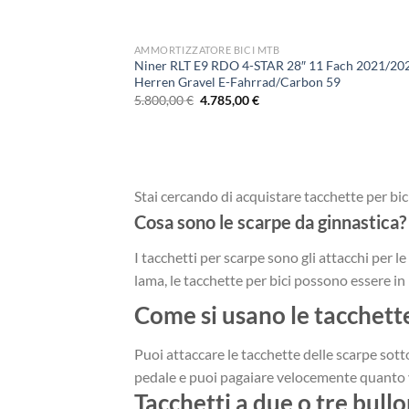
AMMORTIZZATORE BICI MTB
Niner RLT E9 RDO 4-STAR 28″ 11 Fach 2021/20
Herren Gravel E-Fahrrad/Carbon 59
Il
Il
5.800,00
€
4.785,00
€
prezzo
prezzo
originale
attuale
era:
è:
5.800,00 €.
4.785,00 €.
Stai cercando di acquistare tacchette per bic
Cosa sono le scarpe da ginnastica?
I tacchetti per scarpe sono gli attacchi per l
lama, le tacchette per bici possono essere in
Come si usano le tacchette
Puoi attaccare le tacchette delle scarpe sotto 
pedale e puoi pagaiare velocemente quanto 
Tacchetti a due o tre bullo