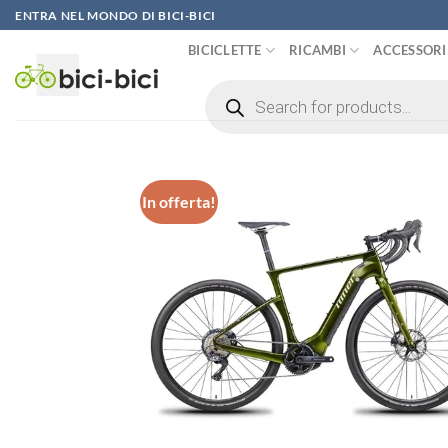
Vai
ENTRA NEL MONDO DI BICI-BICI
al
BICICLETTE
RICAMBI
ACCESSORI
contenuto
Ricerca
prodotti
In offerta!