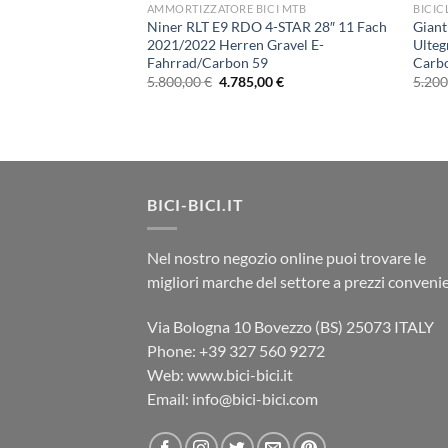
AMMORTIZZATORE BICI MTB
BICIC
Niner RLT E9 RDO 4-STAR 28″ 11 Fach
Giant
2021/2022 Herren Gravel E-
Ulteg
A
Fahrrad/Carbon 59
Carb
sc Road 11 Speed
Il
Il
5.800,00
€
4.785,00
€
5.20
prezzo
prezzo
originale
attuale
Il
00
€
era:
è:
prezzo
5.800,00 €.
4.785,00 €.
le
attuale
è:
0 €.
3.290,00 €.
BICI-BICI.IT
Nel nostro negozio online puoi trovare le
migliori marche del settore a prezzi convenie
Via Bologna 10 Bovezzo (BS) 25073 ITALY
Phone: ‎+39 327 560 9272
Web: www.bici-bici.it
Email: info@bici-bici.com