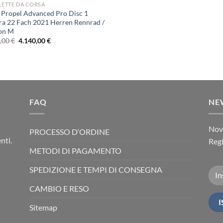
LETTE DA CORSA
 Propel Advanced Pro Disc 1
ra 22 Fach 2021 Herren Rennrad /
on M
Il
Il
0,00
€
4.140,00
€
prezzo
prezzo
originale
attuale
era:
è:
5.200,00 €.
4.140,00 €.
FAQ
NE
Novi
PROCESSO D‘ORDINE
nti.
Regi
METODI DI PAGAMENTO
SPEDIZIONE E TEMPI DI CONSEGNA
CAMBIO E RESO
Sitemap