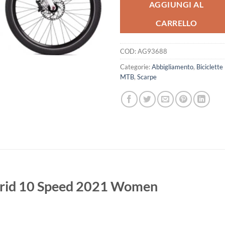
era:
è:
AGGIUNGI AL
2.000,00 €.
1.390,00 
CARRELLO
COD:
AG93688
Categorie:
Abbigliamento
,
Biciclette
MTB
,
Scarpe
brid 10 Speed 2021 Women