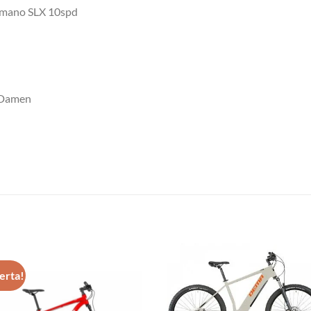
himano SLX 10spd
 Damen
ferta!