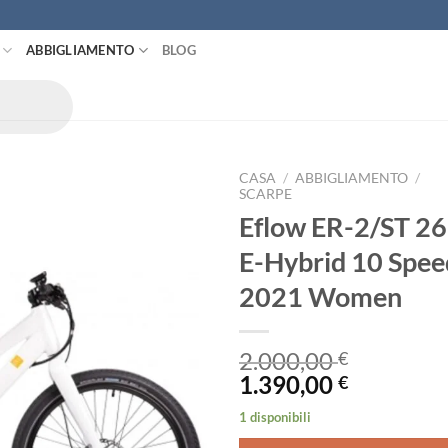
ABBIGLIAMENTO
BLOG
CASA
/
ABBIGLIAMENTO
/
SCARPE
Eflow ER-2/ST 26
E-Hybrid 10 Spee
2021 Women
2.000,00
€
Il
Il
1.390,00
€
prezzo
prezzo
1 disponibili
originale
attuale