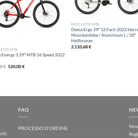
BICICLETTE MTB
Dema Ergo 29″ 12 Fach 2022 Herr
Mountainbike / Aluminium L / 20″
Hellbronze
2.110,68
€
LETTE MTB
 Energy 3 29″ MTB 16 Speed 2022
Il
Il
00
€
520,00
€
prezzo
prezzo
originale
attuale
era:
è:
600,00 €.
520,00 €.
FAQ
NE
Novi
PROCESSO D‘ORDINE
nti.
Regi