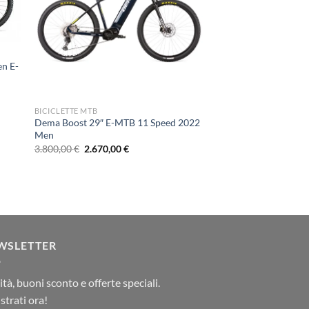
en E-
BICICLETTE MTB
Dema Boost 29″ E-MTB 11 Speed 2022
Men
Il
Il
3.800,00
€
2.670,00
€
prezzo
prezzo
originale
attuale
era:
è:
3.800,00 €.
2.670,00 €.
WSLETTER
tà, buoni sconto e offerte speciali.
strati ora!