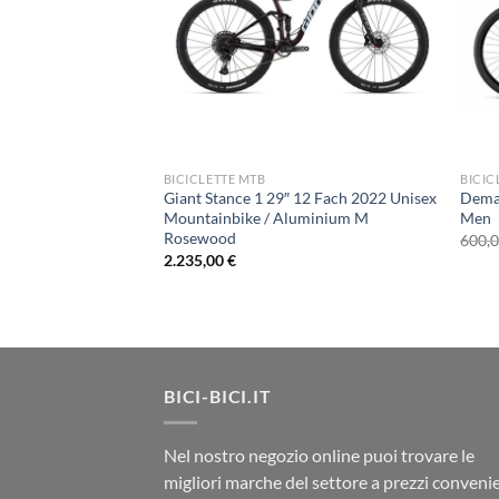
BICICLETTE MTB
BICIC
Giant Stance 1 29″ 12 Fach 2022 Unisex
Dema
Mountainbike / Aluminium M
Men
Rosewood
600,
L TWO 29″ MTB 12
2.235,00
€
Il
00
€
prezzo
le
attuale
è:
0 €.
1.650,00 €.
BICI-BICI.IT
Nel nostro negozio online puoi trovare le
migliori marche del settore a prezzi convenie