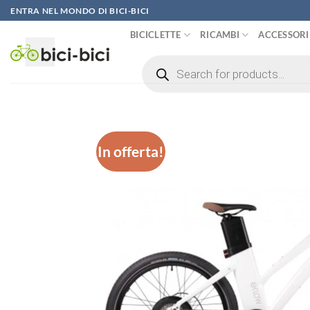
Vai
ENTRA NEL MONDO DI BICI-BICI
al
BICICLETTE
RICAMBI
ACCESSORI
contenuto
Ricerca
prodotti
In offerta!