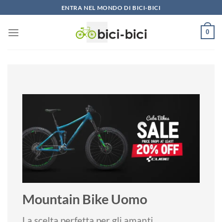
Vai
ENTRA NEL MONDO DI BICI-BICI
al
contenuto
0
Mountain Bike Uomo
La scelta perfetta per gli amanti