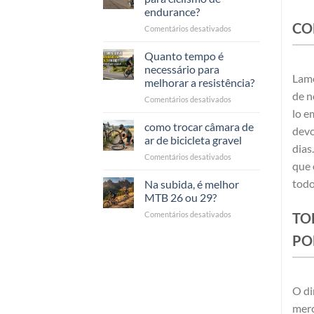
per
bike?
endurance?
migliorare
CO
em
Comentários desativados
la
Qual
resistenza
è
in
Quanto tempo é
il
bici?
necessário para
miglior
Lame
melhorar a resistência?
allenamento
de n
em
Comentários desativados
per
Quanto
ciclismo
lo e
tempo
endurance?
como trocar câmara de
devo
serve
ar de bicicleta gravel
per
dias
em
Comentários desativados
migliorare
que 
come
la
cambiare
todo
Na subida, é melhor
resistenza?
camera
MTB 26 ou 29?
d’aria
em
Comentários desativados
TO
bici
In
gravel
PO
salita
meglio
MTB
26
o
O di
29?
merc