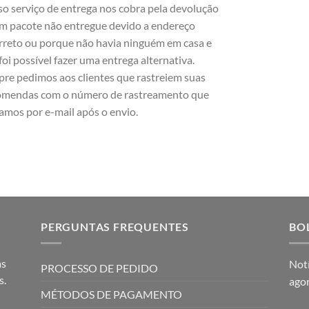
o serviço de entrega nos cobra pela devolução
m pacote não entregue devido a endereço
rreto ou porque não havia ninguém em casa e
foi possível fazer uma entrega alternativa.
re pedimos aos clientes que rastreiem suas
omendas com o número de rastreamento que
amos por e-mail após o envio.
PERGUNTAS FREQUENTES
BO
as
Notí
PROCESSO DE PEDIDO
s.
ago
MÉTODOS DE PAGAMENTO