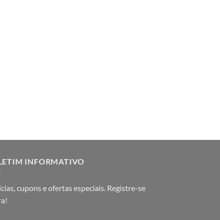
LETIM INFORMATIVO
cias, cupons e ofertas especiais. Registre-se
ra!