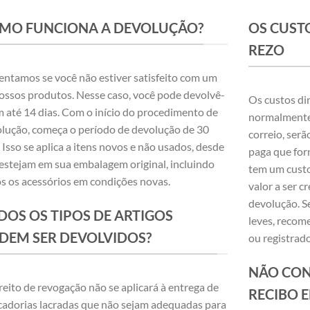
MO FUNCIONA A DEVOLUÇÃO?
OS CUST
REZO
ntamos se você não estiver satisfeito com um
ossos produtos. Nesse caso, você pode devolvê-
Os custos di
m até 14 dias. Com o início do procedimento de
normalmente 
lução, começa o período de devolução de 30
correio, serã
. Isso se aplica a itens novos e não usados, desde
paga que for
estejam em sua embalagem original, incluindo
tem um custo
s os acessórios em condições novas.
valor a ser 
devolução. S
DOS OS TIPOS DE ARTIGOS
leves, recom
DEM SER DEVOLVIDOS?
ou registrado
NÃO CON
reito de revogação não se aplicará à entrega de
RECIBO 
adorias lacradas que não sejam adequadas para