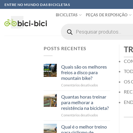
Pular
ENTRE NO MUNDO DAS BICICLETAS
para
BICICLETAS
PEÇAS DE REPOSIÇÃO
o
conteúdo
Pesquisar
produtos
T
POSTS RECENTES
COM
Quais são os melhores
TOD
freios a disco para
mountain bike?
OS 
em
Comentários desativados
Quali
REC
sono
Quantas horas treinar
i
END
para melhorar a
migliori
resistência na bicicleta?
freni
em
Comentários desativados
a
Quante
disco
ore
per
Qual é o melhor treino
allenarsi
mountain
para ciclismo de