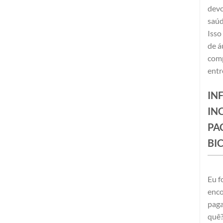
devo
saúd
Isso
de á
comp
entr
IN
IN
PA
BIC
Eu f
enco
paga
quê