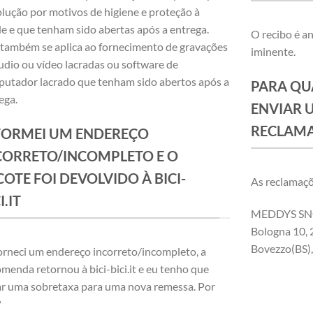
lução por motivos de higiene e proteção à
e e que tenham sido abertas após a entrega.
O recibo é a
 também se aplica ao fornecimento de gravações
iminente.
udio ou vídeo lacradas ou software de
utador lacrado que tenham sido abertos após a
PARA QU
ega.
ENVIAR 
RECLAM
FORMEI UM ENDEREÇO
CORRETO/INCOMPLETO E O
COTE FOI DEVOLVIDO À BICI-
As reclamaçõ
I.IT
MEDDYS S
Bologna 10,
Bovezzo(BS), 
orneci um endereço incorreto/incompleto, a
menda retornou à bici-bici.it e eu tenho que
r uma sobretaxa para uma nova remessa. Por
?