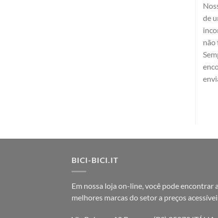
Noss
de u
inco
não 
Semp
enc
envi
BICI-BICI.IT
Em nossa loja on-line, você pode encontrar 
melhores marcas do setor a preços acessívei