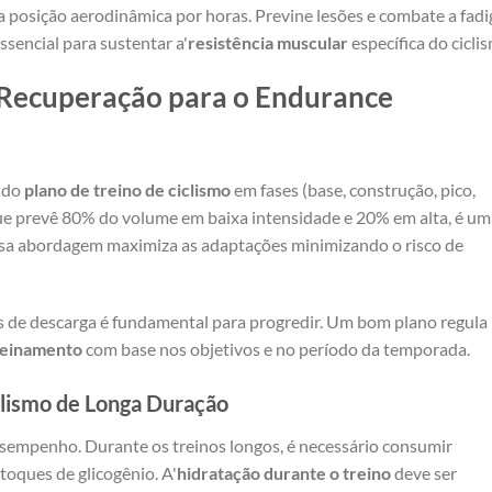
ma posição aerodinâmica por horas. Previne lesões e combate a fadi
ssencial para sustentar a'
resistência muscular
específica do cicli
 Recuperação para o Endurance
a do
plano de treino de ciclismo
em fases (base, construção, pico,
que prevê 80% do volume em baixa intensidade e 20% em alta, é um
Essa abordagem maximiza as adaptações minimizando o risco de
 de descarga é fundamental para progredir. Um bom plano regula
reinamento
com base nos objetivos e no período da temporada.
iclismo de Longa Duração
esempenho. Durante os treinos longos, é necessário consumir
toques de glicogênio. A'
hidratação durante o treino
deve ser