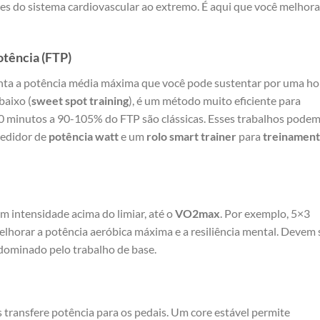
ites do sistema cardiovascular ao extremo. É aqui que você melhora
otência (FTP)
ta a potência média máxima que você pode sustentar por uma ho
baixo (
sweet spot training
), é um método muito eficiente para
 minutos a 90-105% do FTP são clássicas. Esses trabalhos pode
medidor de
potência watt
e um
rolo smart trainer
para
treinamen
m intensidade acima do limiar, até o
VO2max
. Por exemplo, 5×3
horar a potência aeróbica máxima e a resiliência mental. Devem 
ominado pelo trabalho de base.
transfere potência para os pedais. Um core estável permite