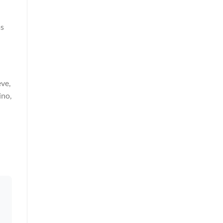
as
ve,
ino,