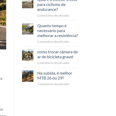
bike?
allenarsi
para ciclismo de
per
endurance?
migliorare
em
Comentários desativados
la
Qual
resistenza
è
in
Quanto tempo é
il
bici?
necessário para
miglior
melhorar a resistência?
allenamento
em
Comentários desativados
per
Quanto
ciclismo
tempo
endurance?
como trocar câmara de
serve
ar de bicicleta gravel
per
em
Comentários desativados
migliorare
come
la
cambiare
Na subida, é melhor
resistenza?
camera
MTB 26 ou 29?
ua
d’aria
em
Comentários desativados
bici
In
gravel
salita
meglio
MTB
26
om
o
29?
orpo