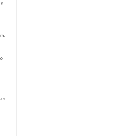
 a
ra.
m
to
ser