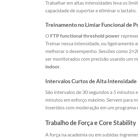
Trabalhar em altas intensidades leva os lim
capacidade de suportar e eliminar o lactato.
Treinamento no Limiar Funcional de P
O
FTP functional threshold power
represen
Treinar nessa intensidade, ou ligeiramente a
melhorar o desempenho. Sessões como 2×20
ser monitorados com precisão usando um 
indoor
.
Intervalos Curtos de Alta Intensidade
São intervalos de 30 segundos a 5 minutos e
minutos em esforço máximo. Servem para mel
inseridos com moderação em um programa d
Trabalho de Força e Core Stability
A força na academia ou em subidas íngremes 