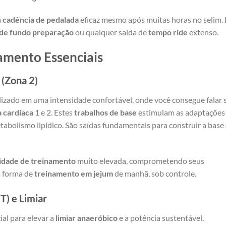
a
cadência de pedalada
eficaz mesmo após muitas horas no selim. 
de fundo preparação
ou qualquer saída de
tempo ride
extenso.
amento Essenciais
 (Zona 2)
alizado em uma intensidade confortável, onde você consegue falar
 cardíaca
1 e 2. Estes
trabalhos de base
estimulam as adaptações
tabolismo lipídico. São saídas fundamentais para construir a base
idade de treinamento
muito elevada, comprometendo seus
a forma de
treinamento em jejum
de manhã, sob controle.
T) e Limiar
ial para elevar a
limiar anaeróbico
e a potência sustentável.