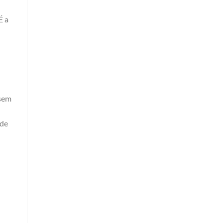
É a
 sem
 de