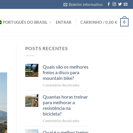
Boletim informativo
0
PORTUGUÊS DO BRASIL
ENTRAR
CARRINHO /
0,00
€
POSTS RECENTES
Quais são os melhores
freios a disco para
mountain bike?
em
Comentários desativados
Quali
sono
Quantas horas treinar
i
para melhorar a
migliori
resistência na
freni
bicicleta?
a
disco
em
Comentários desativados
per
Quante
mountain
ore
Qual é o melhor treino