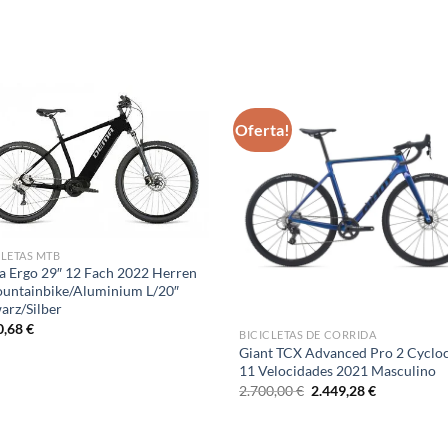
Oferta!
CLETAS MTB
 Ergo 29″ 12 Fach 2022 Herren
untainbike/Aluminium L/20″
arz/Silber
0,68
€
BICICLETAS DE CORRIDA
Giant TCX Advanced Pro 2 Cyclo
11 Velocidades 2021 Masculino
O
O
2.700,00
€
2.449,28
€
preço
preço
original
atual
era:
é:
2.700,00 €.
2.449,28 €.