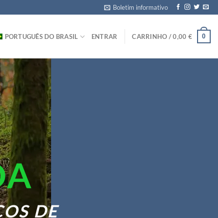
Boletim informativo
0
PORTUGUÊS DO BRASIL
ENTRAR
CARRINHO /
0,00
€
vendas de bicicletas, acessórios, peças de bi