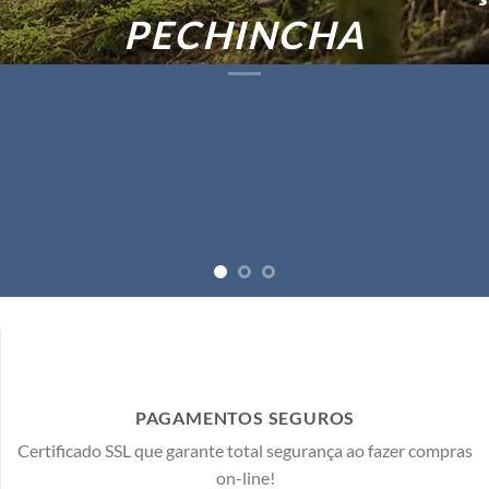
PAGAMENTOS SEGUROS
Certificado SSL que garante total segurança ao fazer compras
on-line!