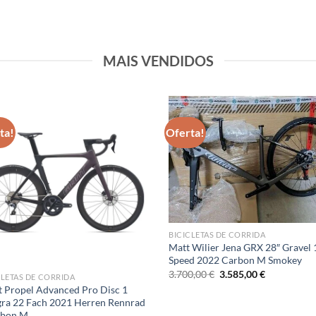
MAIS VENDIDOS
ta!
Oferta!
BICICLETAS DE CORRIDA
Matt Wilier Jena GRX 28″ Gravel 
Speed 2022 Carbon M Smokey
O
O
3.700,00
€
3.585,00
€
CLETAS DE CORRIDA
preço
preço
t Propel Advanced Pro Disc 1
original
atual
gra 22 Fach 2021 Herren Rennrad
era:
é:
3.700,00 €.
3.585,00 €.
rbon M