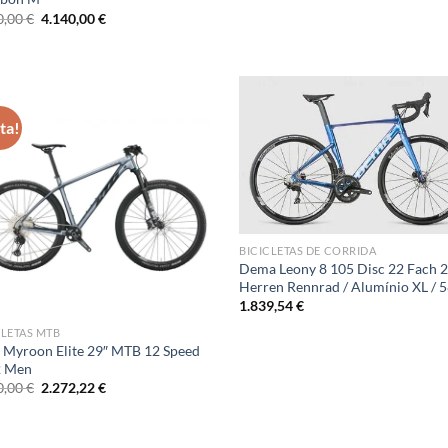
O
O
0,00
€
4.140,00
€
preço
preço
original
atual
era:
é:
5.200,00 €.
4.140,00 €.
ta!
BICICLETAS DE CORRIDA
Dema Leony 8 105 Disc 22 Fach 
Herren Rennrad / Alumínio XL / 
1.839,54
€
CLETAS MTB
Myroon Elite 29″ MTB 12 Speed
2 Men
O
O
0,00
€
2.272,22
€
preço
preço
original
atual
era:
é:
2.500,00 €.
2.272,22 €.