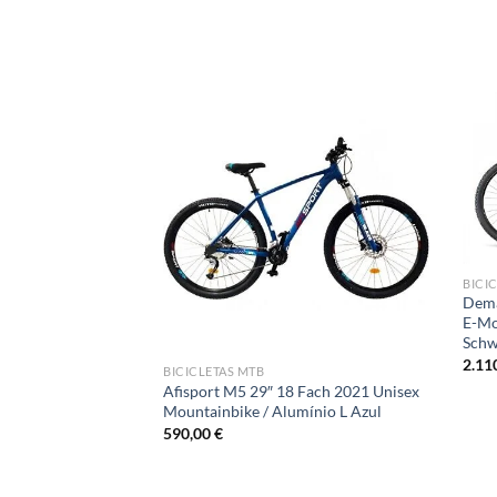
BICI
Dema
E-Mo
Schw
2.11
BICICLETAS MTB
Afisport M5 29″ 18 Fach 2021 Unisex
Mountainbike / Alumínio L Azul
590,00
€