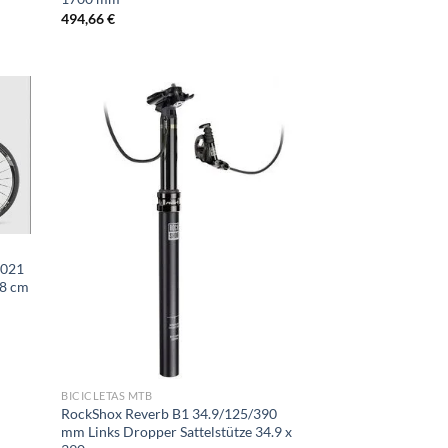
494,66
€
2021
58 cm
BICICLETAS MTB
RockShox Reverb B1 34.9/125/390
mm Links Dropper Sattelstütze 34.9 x