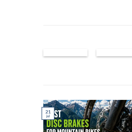
21
jul