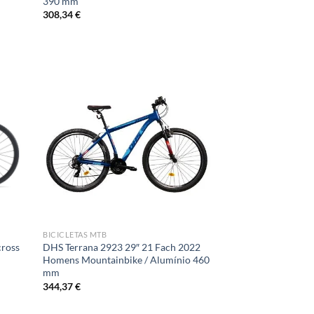
390 mm
308,34
€
BICICLETAS MTB
cross
DHS Terrana 2923 29″ 21 Fach 2022
Homens Mountainbike / Alumínio 460
mm
344,37
€