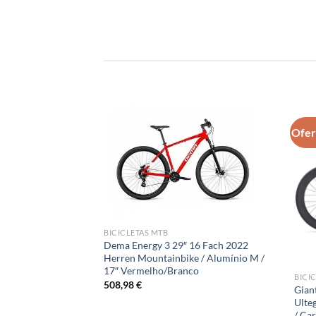
Ofer
BICICLETAS MTB
Dema Energy 3 29″ 16 Fach 2022
Herren Mountainbike / Alumínio M /
17″ Vermelho/Branco
BICI
508,98
€
Gian
Ulte
/ Ca