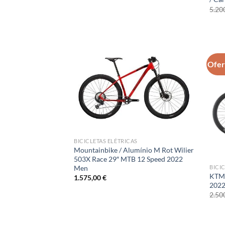
5.20
Ofer
BICICLETAS ELÉTRICAS
Mountainbike / Alumínio M Rot Wilier
503X Race 29″ MTB 12 Speed 2022
Men
BICI
KTM 
1.575,00
€
202
2.50