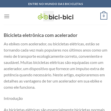
Pular
ENTRE NO MUNDO DAS BICICLETAS
para
o
0
conteúdo
Bicicleta eletrônica com acelerador
As ebikes com acelerador, ou bicicletas elétricas, estão se
tornando cada vez mais populares nos últimos anos como um
meio de transporte ecologicamente correto, conveniente e
saudável. Muitas bicicletas elétricas são equipadas com um
acelerador, um dispositivo que fornece um impulso extra de
potência quando necessário. Neste artigo, exploraremos em
detalhes as vantagens de ter um acelerador em sua ebike e
como ele funciona.
Introdução
As bicicletas elétricas são essencialmente bicicletas normais