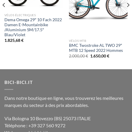
VÉLOS ÉLECTRIQUES
Dema Omega 29″ 10 Fach 2022
Damen E-Mountainbike
/Aluminium SM/17.5″
Blau/Violet
1.825,68
€
VÉLOS MTB
BMC Twostroke AL TWO 29″
MTB 12 Speed 2022 Hommes
Le
Le
2.000,00
€
1.650,00
€
prix
prix
initial
actuel
était :
est :
2.000,00 €.
1.650,00 €.
BICI-BICI.IT
Dans notre boutique en ligne, vous trouverez les meilleures
marques du secteur à des prix abordables.
Via Bologna 10 Bovezzo (BS) 25073 ITALIE
Téléphone : +39 327 560 9272