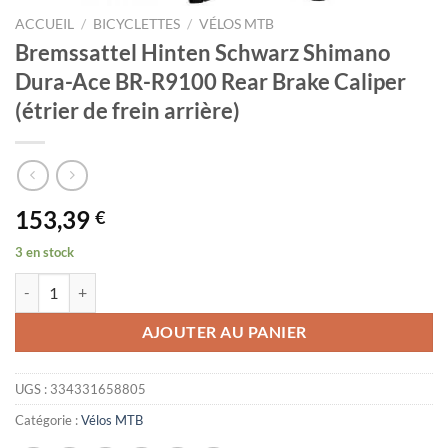
ACCUEIL
/
BICYCLETTES
/
VÉLOS MTB
Bremssattel Hinten Schwarz Shimano
Dura-Ace BR-R9100 Rear Brake Caliper
(étrier de frein arrière)
153,39
€
3 en stock
quantité de Bremssattel Hinten Schwarz Shimano Dura-Ace BR-R9100
AJOUTER AU PANIER
UGS :
334331658805
Catégorie :
Vélos MTB