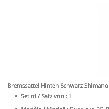
Bremssattel Hinten Schwarz Shimano D
Set of / Satz von :
1
Modèle / Modell :
Dura-Ace BR-