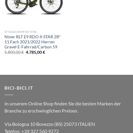
STOSSDÄMPFER MTB
Niner RLT E9 RDO 4-STAR 28″
11 Fach 2021/2022 Herren
Gravel E-Fahrrad/Carbon 59
Ursprünglicher
Aktueller
5.800,00
€
4.785,00
€
Preis
Preis
war:
ist:
5.800,00 €
4.785,00 €.
BICI-BICI.IT
In unserem Online Shop finden Sie die besten Marken der
Branche zu erschwinglichen Preisen.
Via Bologna 10 Bovezzo (BS) 25073 ITALIEN
Telefon: +39 327 560 9272