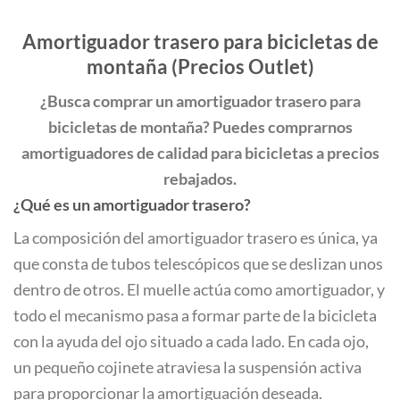
original
actual
era:
es:
5.800,00 €.
4.785,00 €.
Amortiguador trasero para bicicletas de
montaña (Precios Outlet)
¿Busca comprar un amortiguador trasero para
bicicletas de montaña? Puedes comprarnos
amortiguadores de calidad para bicicletas a precios
rebajados.
¿Qué es un amortiguador trasero?
La composición del amortiguador trasero es única, ya
que consta de tubos telescópicos que se deslizan unos
dentro de otros. El muelle actúa como amortiguador, y
todo el mecanismo pasa a formar parte de la bicicleta
con la ayuda del ojo situado a cada lado. En cada ojo,
un pequeño cojinete atraviesa la suspensión activa
para proporcionar la amortiguación deseada.