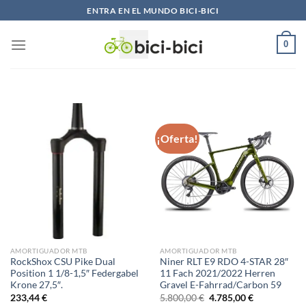
Saltar
ENTRA EN EL MUNDO BICI-BICI
al
contenido
0
¡Oferta!
AMORTIGUADOR MTB
AMORTIGUADOR MTB
RockShox CSU Pike Dual
Niner RLT E9 RDO 4-STAR 28″
Position 1 1/8-1,5″ Federgabel
11 Fach 2021/2022 Herren
Krone 27,5″.
Gravel E-Fahrrad/Carbon 59
El
El
233,44
€
5.800,00
€
4.785,00
€
precio
precio