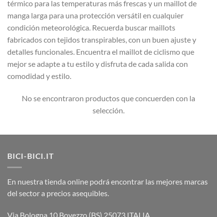
térmico para las temperaturas más frescas y un maillot de
manga larga para una protección versátil en cualquier
condición meteorológica. Recuerda buscar maillots
fabricados con tejidos transpirables, con un buen ajuste y
detalles funcionales. Encuentra el maillot de ciclismo que
mejor se adapte a tu estilo y disfruta de cada salida con
comodidad y estilo.
No se encontraron productos que concuerden con la
selección.
BICI-BICI.IT
En nuestra tienda online podrá encontrar las mejores marcas
del sector a precios asequibles.
Via Bologna 10 Bovezzo (BS) 25073 ITALIA