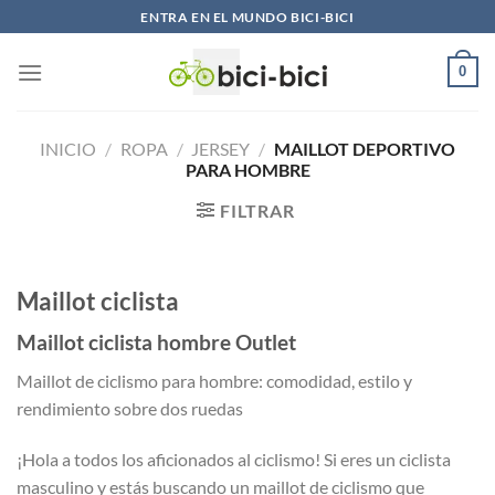
Saltar
ENTRA EN EL MUNDO BICI-BICI
al
contenido
0
INICIO
/
ROPA
/
JERSEY
/
MAILLOT DEPORTIVO
PARA HOMBRE
FILTRAR
Maillot ciclista
Maillot ciclista hombre Outlet
Maillot de ciclismo para hombre: comodidad, estilo y
rendimiento sobre dos ruedas
¡Hola a todos los aficionados al ciclismo! Si eres un ciclista
masculino y estás buscando un maillot de ciclismo que