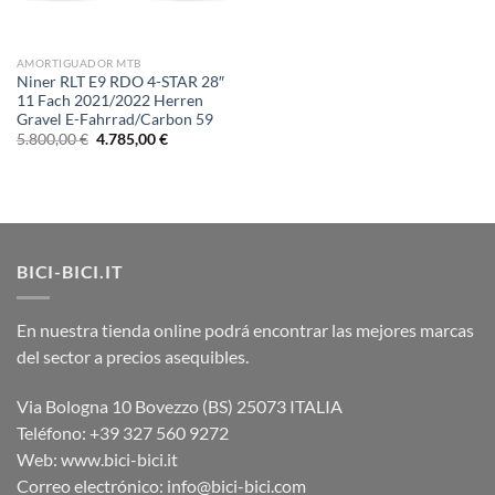
AMORTIGUADOR MTB
Niner RLT E9 RDO 4-STAR 28″
11 Fach 2021/2022 Herren
Gravel E-Fahrrad/Carbon 59
El
El
5.800,00
€
4.785,00
€
precio
precio
original
actual
era:
es:
5.800,00 €.
4.785,00 €.
BICI-BICI.IT
En nuestra tienda online podrá encontrar las mejores marcas
del sector a precios asequibles.
Via Bologna 10 Bovezzo (BS) 25073 ITALIA
Teléfono: +39 327 560 9272
Web: www.bici-bici.it
Correo electrónico: info@bici-bici.com