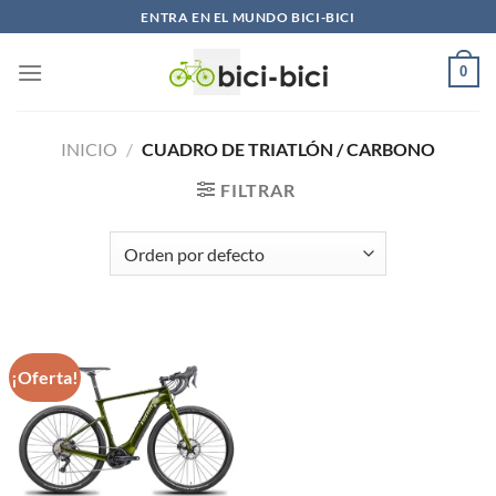
Saltar
ENTRA EN EL MUNDO BICI-BICI
al
contenido
0
INICIO
/
CUADRO DE TRIATLÓN / CARBONO
FILTRAR
¡Oferta!